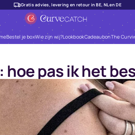
Gratis advies, levering en retour in BE, NL en DE
me
Bestel je box
Wie zijn wij?
Lookbook
Cadeaubon
The Curvi
 hoe pas ik het be