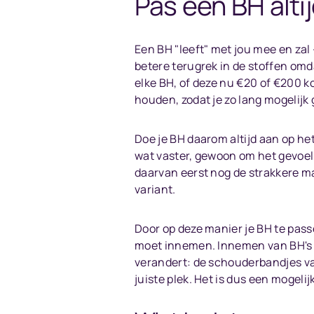
Pas een BH alti
Een BH "leeft" met jou mee en zal -
betere terugrek in de stoffen omd
elke BH, of deze nu €20 of €200 ko
houden, zodat je zo lang mogelijk
Doe je BH daarom altijd aan op he
wat vaster, gewoon om het gevoel 
daarvan eerst nog de strakkere maat
variant.
Door op deze manier je BH te pass
moet innemen. Innemen van BH's k
verandert: de schouderbandjes va
juiste plek. Het is dus een mogelij