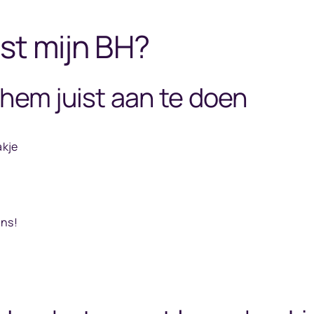
st mijn BH?
. hem juist aan te doen
akje
ns!