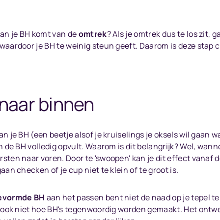
van je BH komt van de
omtrek
? Als je omtrek dus te los zit
waardoor je BH te weinig steun geeft. Daarom is deze stap c
 naar binnen
n je BH (een beetje alsof je kruiselings je oksels wil gaan 
n de BH volledig opvult. Waarom is dit belangrijk? Wel, wanne
sten naar voren. Door te 'swoopen' kan je dit effect vanaf 
an checken of je cup niet te klein of te groot is.
evormde BH
aan het passen bent niet de naad op je tepel te k
s ook niet hoe BH's tegenwoordig worden gemaakt. Het ontwe