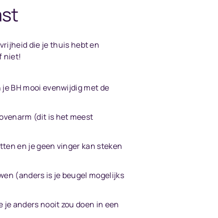
ast
rijheid die je thuis hebt en
 niet!
an je BH mooi evenwijdig met de
bovenarm (dit is het meest
zitten en je geen vinger kan steken
duwen (anders is je beugel mogelijks
e je anders nooit zou doen in een