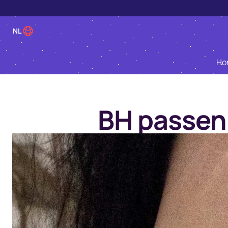
NL
Ho
BH passen: