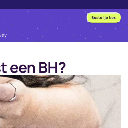
Bestel je box
way
st een BH?