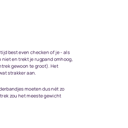
ijd best even checken of je - als
en niet en trekt je rugpand omhoog,
omtrek gewoon te groot). Het
wat strakker aan.
ouderbandjes moeten dus nét zo
omtrek zou het meeste gewicht