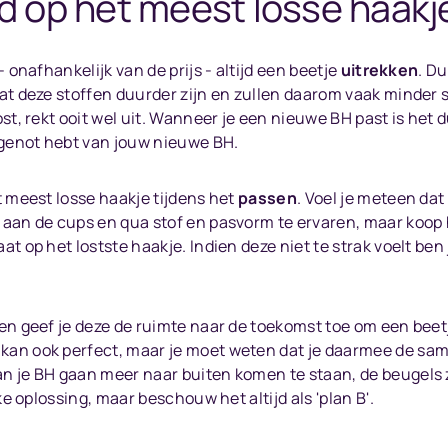
jd op het meest losse haakj
 onafhankelijk van de prijs - altijd een beetje
uitrekken
. D
at deze stoffen duurder zijn en zullen daarom vaak minder s
st, rekt ooit wel uit. Wanneer je een nieuwe BH past is het
 genot hebt van jouw nieuwe BH.
t meest losse haakje tijdens het
passen
. Voel je meteen dat
aan de cups en qua stof en pasvorm te ervaren, maar koop h
 op het lostste haakje. Indien deze niet te strak voelt ben j
en geef je deze de ruimte naar de toekomst toe om een beetj
an ook perfect, maar je moet weten dat je daarmee de same
n je BH gaan meer naar buiten komen te staan, de beugels z
ke oplossing, maar beschouw het altijd als 'plan B'.