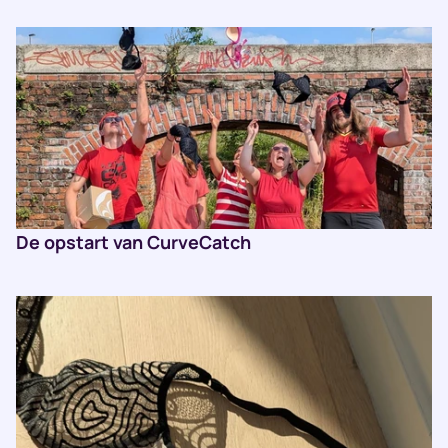
De opstart van CurveCatch