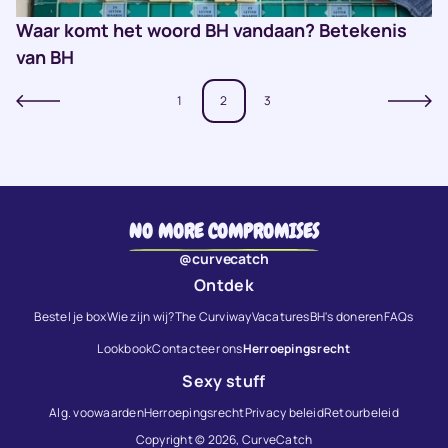
Waar komt het woord BH vandaan? Betekenis
van BH
1
2
3
NO MORE COMPROMISES
@curvecatch
Ontdek
Bestel je box
Wie zijn wij?
The Curviway
Vacatures
BH's doneren
FAQs
Lookbook
Contacteer ons
Herroepingsrecht
Sexy stuff
Alg. voowaarden
Herroepingsrecht
Privacy beleid
Retourbeleid
Copyright © 2026,
CurveCatch