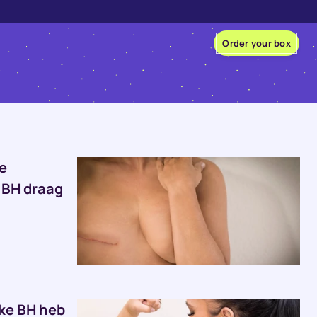
Order your box
e
 BH draag
lke BH heb