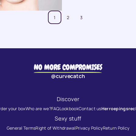
1
2
3
NO MORE COMPROMISES
@curvecatch
Discover
rder your box
Who are we?
FAQ
Lookbook
Contact us
Herroepingsrec
Sexy stuff
General Terms
Right of Withdrawal
Privacy Policy
Return Policy