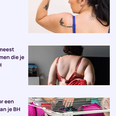
 meest
en die je
H
or een
an je BH