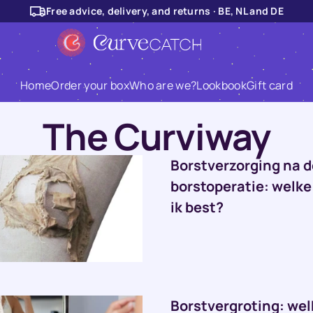
Free advice, delivery, and returns · BE, NL and DE
Home
Order your box
Who are we?
Lookbook
Gift card
The Curviway
Borstverzorging na d
borstoperatie: welke
ik best?
Borstvergroting: we