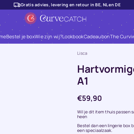
Gratis advies, levering en retour in BE, NL en DE
me
Bestel je box
Wie zijn wij?
Lookbook
Cadeaubon
The Curvi
Lisca
Hartvormige
A1
€59,90
Normale
prijs
Wil je dit item thuis passe
heen
Bestel dan een lingerie box b
een speciaalzaak.