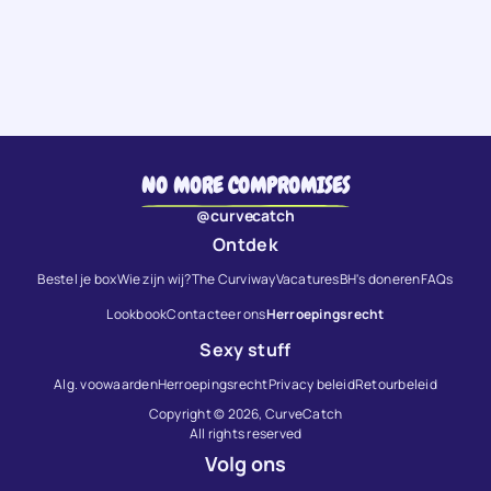
i
e
NO MORE COMPROMISES
@curvecatch
Ontdek
Bestel je box
Wie zijn wij?
The Curviway
Vacatures
BH's doneren
FAQs
Lookbook
Contacteer ons
Herroepingsrecht
Sexy stuff
Alg. voowaarden
Herroepingsrecht
Privacy beleid
Retourbeleid
Copyright © 2026,
CurveCatch
All rights reserved
Volg ons